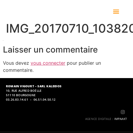
IMG_20170710_10382
Laisser un commentaire
Vous devez
vous connecter
pour publier un
commentaire.
ROMAIN VIGOURT – SARL KALEIDOS
10, RUE ALFRED BOËLLE
51110 BOURGOGNE
03.26.83.14.61 – 06.51.04.50.12
AGENCE DIGITALE
:
IMPAAKT