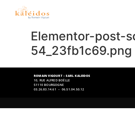
Elementor-post-
54_23fb1c69.png
ROMAIN VIGOURT – SARL KALEIDOS
10, RUE ALFRED BOËLLE
51110 BOURGOGNE
03.26.83.14.61 – 06.51.04.50.12