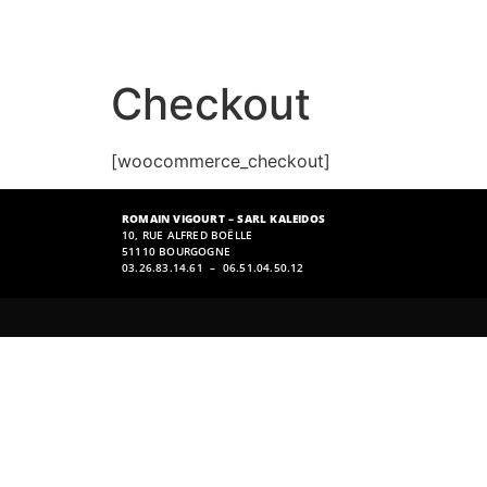
Checkout
[woocommerce_checkout]
ROMAIN VIGOURT – SARL KALEIDOS
10, RUE ALFRED BOËLLE
51110 BOURGOGNE
03.26.83.14.61 – 06.51.04.50.12