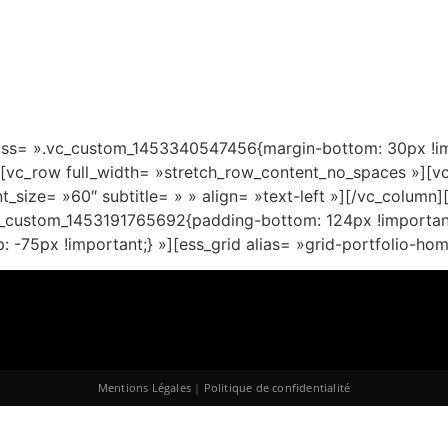
 css= ».vc_custom_1453340547456{margin-bottom: 30px !imp
[vc_row full_width= »stretch_row_content_no_spaces »][vc_
ont_size= »60″ subtitle= » » align= »text-left »][/vc_colum
vc_custom_1453191765692{padding-bottom: 124px !importan
-75px !important;} »][ess_grid alias= »grid-portfolio-ho
Mentions Légales
|
Politique de confidentialité