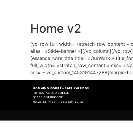
Home v2
[vc_row full_width= »stretch_row_content »
alias= »Slide-banner »][/vc_column][/vc_row]
[essence_core_title title= »OurWork » title_f
full_width= »stretch_row_content » css= ».
css= ».vc_custom_1453191447288{margin-top: 
ROMAIN VIGOURT – SARL KALEIDOS
10, RUE ALFRED BOËLLE
51110 BOURGOGNE
03.26.83.14.61 – 06.51.04.50.12