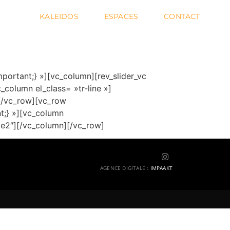
KALEIDOS
ESPACES
CONTACT
ortant;} »][vc_column][rev_slider_vc
column el_class= »tr-line »]
n][/vc_row][vc_row
t;} »][vc_column
me2″][/vc_column][/vc_row]
AGENCE DIGITALE
:
IMPAAKT